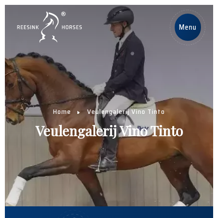
DE
Menu
Home
Pferde
Home
Veulengalerij Vino Tinto
Deckhengste
Veulengalerij Vino Tinto
Nachrichten
Über uns
Contact