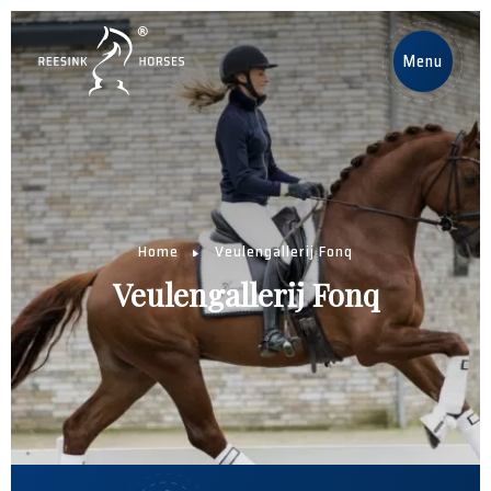
DE
Menu
Home
Pferde
Home
Veulengallerij Fonq
Deckhengste
Veulengallerij Fonq
Nachrichten
Über uns
Contact