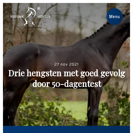
NL
Menu
Home
Paarden
27 nov 2021
Hengsten
Drie hengsten met goed gevolg
door 50-dagentest
Nieuws
Over ons
Contact