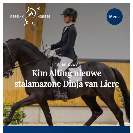
NL
Menu
Home
Paarden
18 jan 2023
Hengsten
Kim Alting nieuwe
stalamazone Dinja van Liere
Nieuws
Over ons
Contact