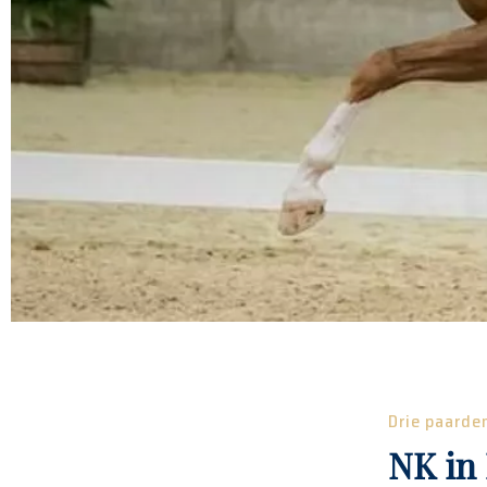
Drie paarde
NK in