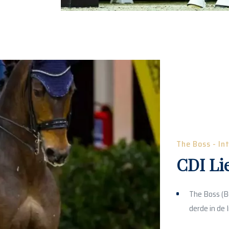
The Boss - In
CDI Li
The Boss (B
derde in de 