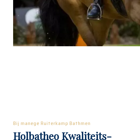
Bij manege Ruiterkamp Bathmen
Holbatheo Kwaliteits-