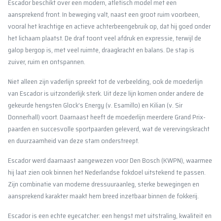
Escador beschikt over een modern, atletisch model met een
aansprekend front. In beweging valt, naast een groot ruim voorbeen,
vooral het krachtige en actieve achterbeengebruik op, dat hij goed onder
het lichaam plaatst. De draf toont veel afdruk en expressie, terwijl de
galop bergop is, met veel ruimte, draagkracht en balans. De stap is
zuiver, ruim en ontspannen.
Niet alleen zijn vaderlijn spreekt tot de verbeelding, ook de moederlijn
van Escador is uitzonderlijk sterk. Uit deze lijn komen onder andere de
gekeurde hengsten Glock’s Energy (v. Esamillo) en Kilian (v. Sir
Donnerhall) voort. Daarnaast heeft de moederlijn meerdere Grand Prix-
paarden en succesvolle sportpaarden geleverd, wat de verervingskracht
en duurzaamheid van deze stam onderstreept.
Escador werd daarnaast aangewezen voor Den Bosch (KWPN), waarmee
hij laat zien ook binnen het Nederlandse fokdoel uitstekend te passen.
Zijn combinatie van moderne dressuuraanleg, sterke bewegingen en
aansprekend karakter maakt hem breed inzetbaar binnen de fokkerij.
Escador is een echte eyecatcher: een hengst met uitstraling, kwaliteit en