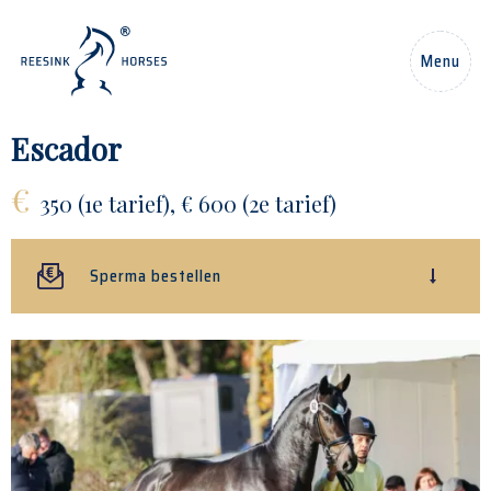
NL
Menu
Home
Escador
€
Paarden
350 (1e tarief), € 600 (2e tarief)
Hengsten
Sperma bestellen
Nieuws
Over ons
Contact