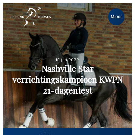
NL
Menu
Home
Paarden
18 jan 2022
Nashville Star
Hengsten
verrichtingskampioen KWPN
Nieuws
21-dagentest
Over ons
Contact