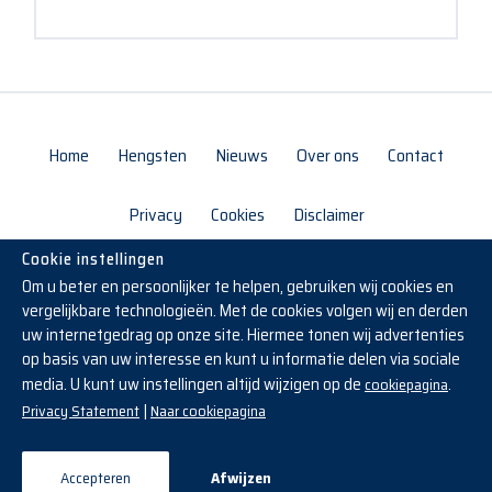
Home
Hengsten
Nieuws
Over ons
Contact
Privacy
Cookies
Disclaimer
Cookie instellingen
Om u beter en persoonlijker te helpen, gebruiken wij cookies en
vergelijkbare technologieën. Met de cookies volgen wij en derden
uw internetgedrag op onze site. Hiermee tonen wij advertenties
op basis van uw interesse en kunt u informatie delen via sociale
media. U kunt uw instellingen altijd wijzigen op de
.
cookiepagina
Copyright © 2019 - 2026 Reesink Horses
|
Privacy Statement
Naar cookiepagina
Gemaakt met veel paardenkracht door
Accepteren
Afwijzen