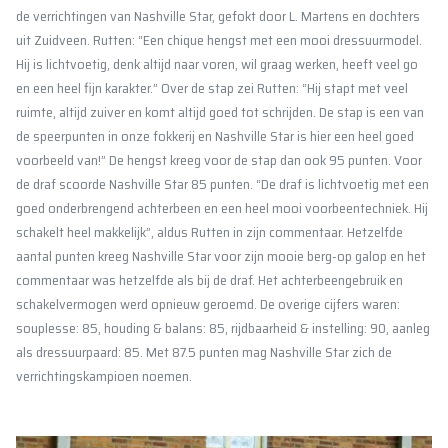
de verrichtingen van Nashville Star, gefokt door L. Martens en dochters
uit Zuidveen. Rutten: “Een chique hengst met een mooi dressuurmodel.
Hij is lichtvoetig, denk altijd naar voren, wil graag werken, heeft veel go
en een heel fijn karakter.” Over de stap zei Rutten: “Hij stapt met veel
ruimte, altijd zuiver en komt altijd goed tot schrijden. De stap is een van
de speerpunten in onze fokkerij en Nashville Star is hier een heel goed
voorbeeld van!” De hengst kreeg voor de stap dan ook 95 punten. Voor
de draf scoorde Nashville Star 85 punten. “De draf is lichtvoetig met een
goed onderbrengend achterbeen en een heel mooi voorbeentechniek. Hij
schakelt heel makkelijk”, aldus Rutten in zijn commentaar. Hetzelfde
aantal punten kreeg Nashville Star voor zijn mooie berg-op galop en het
commentaar was hetzelfde als bij de draf. Het achterbeengebruik en
schakelvermogen werd opnieuw geroemd. De overige cijfers waren:
souplesse: 85, houding & balans: 85, rijdbaarheid & instelling: 90, aanleg
als dressuurpaard: 85. Met 87.5 punten mag Nashville Star zich de
verrichtingskampioen noemen.