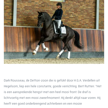
Dark Rousseau, de Dettori-zoon die is gefokt door H.G.A. Verdellen uit
Hegelsom, liep een hele constante, goede verrichting. Bert Rutten: “Het
is een aansprekende hengst met een heel mooi front. De draf is
lichtvoetig met een mooi zweefmoment. Hij denkt altijd naar voren. Hij
heeft een goed onderbrengend achterbeen en een mooie