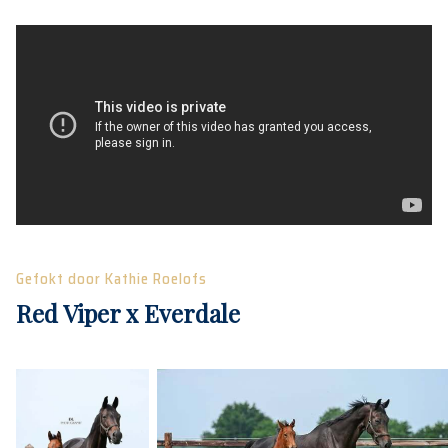
Gefokt door Kathie Roelofs
Red Viper x Everdale