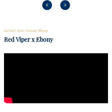
Gefokt door Esmae Minne
Red Viper x Ebony