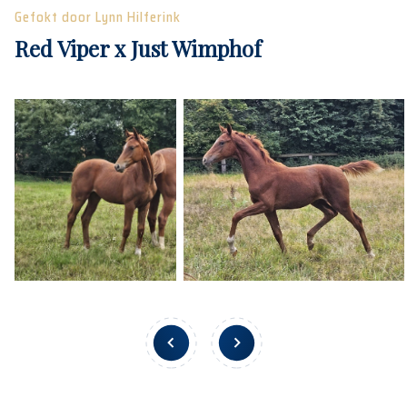
Gefokt door Lynn Hilferink
Red Viper x Just Wimphof