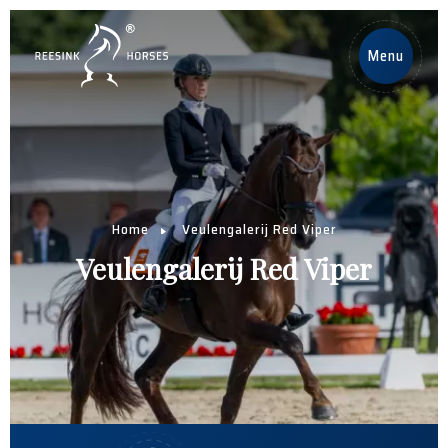
NL
Menu
Home
Paarden
Home
Veulengalerij Red Viper
Hengsten
Veulengalerij Red Viper
Nieuws
Over ons
Contact