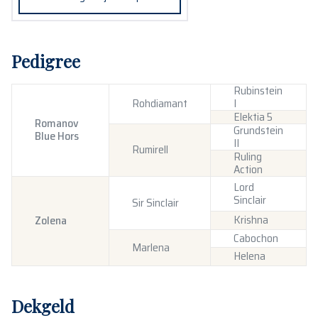
Pedigree
Rubinstein
Rohdiamant
I
Elektia 5
Romanov
Grundstein
Blue Hors
II
Rumirell
Ruling
Action
Lord
Sinclair
Sir Sinclair
Krishna
Zolena
Cabochon
Marlena
Helena
Dekgeld