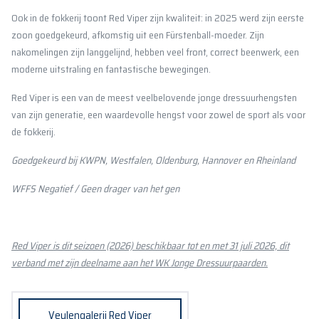
Ook in de fokkerij toont Red Viper zijn kwaliteit: in 2025 werd zijn eerste
zoon goedgekeurd, afkomstig uit een Fürstenball-moeder. Zijn
nakomelingen zijn langgelijnd, hebben veel front, correct beenwerk, een
moderne uitstraling en fantastische bewegingen.
Red Viper is een van de meest veelbelovende jonge dressuurhengsten
van zijn generatie, een waardevolle hengst voor zowel de sport als voor
de fokkerij.
Goedgekeurd bij KWPN, Westfalen, Oldenburg, Hannover en Rheinland
WFFS Negatief / Geen drager van het gen
Red Viper is dit seizoen (2026) beschikbaar tot en met 31 juli 2026, dit
verband met zijn deelname aan het WK Jonge Dressuurpaarden.
Veulengalerij Red Viper