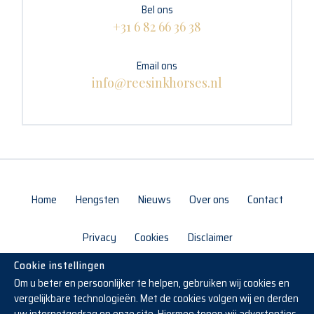
Bel ons
+31 6 82 66 36 38
Email ons
info@reesinkhorses.nl
Home
Hengsten
Nieuws
Over ons
Contact
Privacy
Cookies
Disclaimer
Cookie instellingen
Om u beter en persoonlijker te helpen, gebruiken wij cookies en
vergelijkbare technologieën. Met de cookies volgen wij en derden