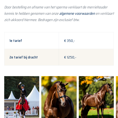
Door bestelling en afname van het sperma verklaart de merriehouder
kennis te hebben genomen van onze
algemene voorwaarden
en verklaart
zich akkoord hiermee. Bedragen zijn exclusief btw.
1e tarief
€ 350,-
2e tarief bij dracht
€ 1250,-