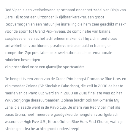
Red Viper is een veelbelovend sportpaard onder het zadel van Dinja van
Liere. Hij toont een uitzonderlijk rijdbaar karakter, een groot
loopvermogen en een natuurlijke instelling die hem zeer geschikt maakt
voor de sport tot Grand Prix-niveau. De combinatie van balans,
souplesse en een actief achterbeen maken dat hij zich moeiteloos
ontwikkelt en voortdurend positieve indruk maakt in training en
competitie. Zijn prestaties in zowel nationale als internationale
rubrieken bevestigen
zijn potentieel voor een glansrijke sportcarrière.
De hengst is een zoon van de Grand Prix-hengst Romanov Blue Hors en
zijn moeder Zolena (Sir Sinclair x Cabochon), die zelf in 2008 de beste
merrie van de Pavo Cup werd en in 2009 en 2010 finaliste was op het
WK voor jonge dressuurpaarden. Zolena bracht ook NMK-merrie My
Lena, die zesde werd in de Pavo Cup. De stam van Red Viper, met als
basis Urona, heeft meerdere goedgekeurde hengsten voortgebracht,
waaronder High Five U.S., Knock Out en Blue Hors First Choice, wat zijn
sterke genetische achtergrond onderstreept.