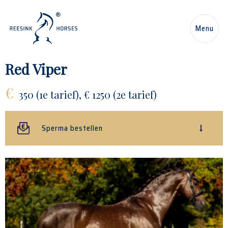
NL
Menu
Home
Red Viper
€
Paarden
350 (1e tarief), € 1250 (2e tarief)
Hengsten
Sperma bestellen
Nieuws
Over ons
Contact