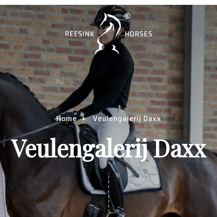
Home
Veulengalerij Daxx
Veulengalerij Daxx