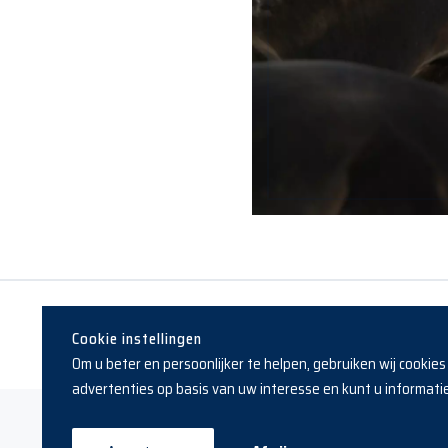
Cookie instellingen
Om u beter en persoonlijker te helpen, gebruiken wij cookie
advertenties op basis van uw interesse en kunt u informatie 
Copyright © 2019 - 2026 Reesink Horses