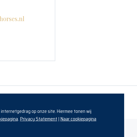
s
horses.nl
w internetgedrag op onze site. Hiermee tonen wij
kiepagina
Privacy Statement
Naar cookiepagina
.
|
Made with a lot of horsepower by