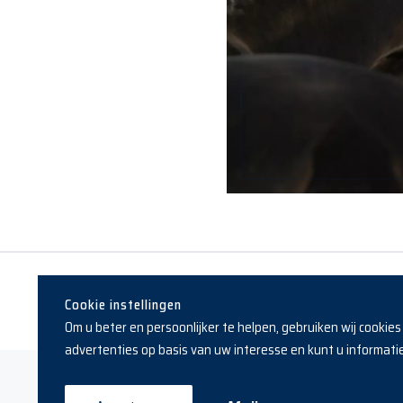
Cookie instellingen
Om u beter en persoonlijker te helpen, gebruiken wij cookie
advertenties op basis van uw interesse en kunt u informatie 
Copyright © 2019 - 2026 Reesink Horses