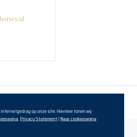
s
horses.nl
w internetgedrag op onze site. Hiermee tonen wij
kiepagina
Privacy Statement
Naar cookiepagina
.
|
Made with a lot of horsepower by