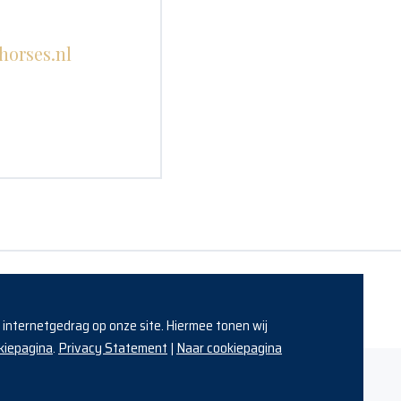
s
horses.nl
w internetgedrag op onze site. Hiermee tonen wij
kiepagina
Privacy Statement
Naar cookiepagina
.
|
Made with a lot of horsepower by