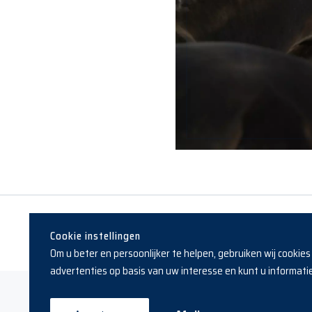
Cookie instellingen
Om u beter en persoonlijker te helpen, gebruiken wij cookie
advertenties op basis van uw interesse en kunt u informatie 
Copyright © 2019 - 2026 Reesink Horses